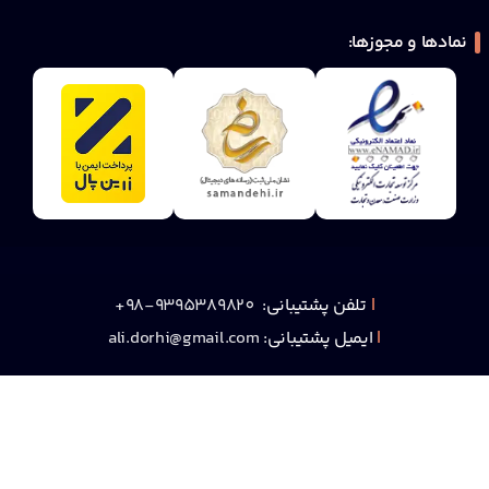
نمادها و مجوزها:
|
تلفن پشتیبانی:
9395389820-98+
|
ایمیل پشتیبانی:
ali.dorhi@gmail.com
:Social Media