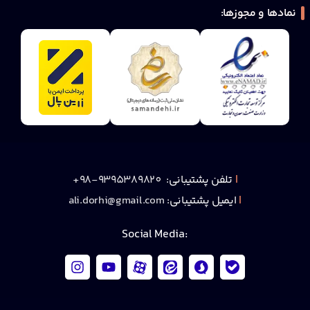
نمادها و مجوزها:
|
تلفن پشتیبانی:
9395389820-98+
|
ایمیل پشتیبانی:
ali.dorhi@gmail.com
:Social Media