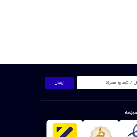
ارسال
وزها: