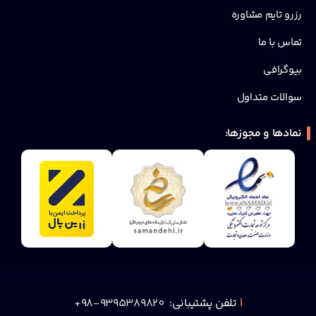
رزرو تایم مشاوره
تماس با ما
بیوگرافی
سوالات متداول
نمادها و مجوزها:
|
تلفن پشتیبانی:
9395389820-98+